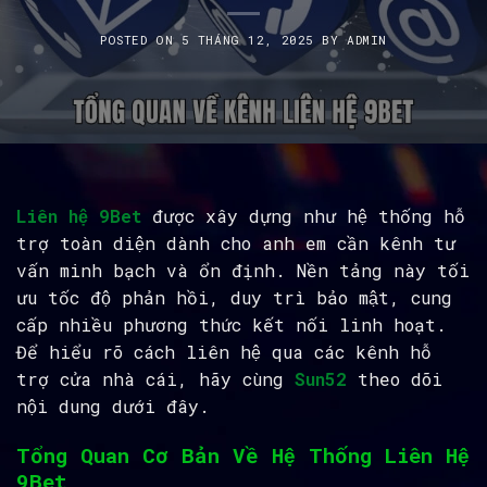
POSTED ON
5 THÁNG 12, 2025
BY
ADMIN
Liên hệ 9Bet
được xây dựng như hệ thống hỗ
trợ toàn diện dành cho anh em cần kênh tư
vấn minh bạch và ổn định. Nền tảng này tối
ưu tốc độ phản hồi, duy trì bảo mật, cung
cấp nhiều phương thức kết nối linh hoạt.
Để hiểu rõ cách liên hệ qua các kênh hỗ
trợ cửa nhà cái, hãy cùng
Sun52
theo dõi
nội dung dưới đây.
Tổng Quan Cơ Bản Về Hệ Thống Liên Hệ
9Bet