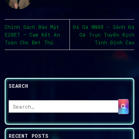
Chính Sách Bảo Mật
Đá Gà NN88 – Sảnh Đá
E2BET – Cam Kết An
Gà Trực Tuyến Kịch
Toàn Cho Bet Thủ
Tính Đỉnh Cao
SEARCH
RECENT POSTS