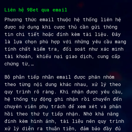
Liên hệ 9Bet qua email
Phương thức email thuộc hệ thống liên hệ
được sử dụng khi cược thủ cần gửi thông
tin chi tiết hoặc đính kèm tài liệu. Đây
là lựa chọn phù hợp với những yêu cầu mang
tính chất kiểm tra, đối soát như xác minh
tài khoản, khiếu nại giao dịch, cung cấp
chứng từ,…
Bộ phận tiếp nhận email được phân nhóm
theo từng nội dung khác nhau, xử lý theo
quy trình rõ ràng. Khi nhận được yêu cầu,
hệ thống tự động ghi nhận rồi chuyển đến
chuyên viên phụ trách để xem xét và phản
hồi theo thứ tự tiếp nhận. Nhờ khả năng
đính kèm hình ảnh, tài liệu nên quy trình
xử lý diễn ra thuận tiện, đảm bảo đầy đủ