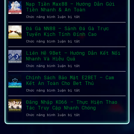
App
Nạp Tiền Max88 – Hướng Dẫn Gửi
Tác
Toàn
FLY88
Giao
Tiền Nhanh & An Toàn
–
Dịch
ở
Chức năng bình luận bị tắt
Cài
Nhanh,
Nạp
Đặt
Gọn,
Tiền
Đá Gà NN88 – Sảnh Đá Gà Trực
Ứng
Lẹ
Max88
Dụng
Tuyến Kịch Tính Đỉnh Cao
–
Nhanh
ở
Chức năng bình luận bị tắt
Hướng
Trong
Đá
Dẫn
Vòng
Gà
Liên Hệ 9Bet – Hướng Dẫn Kết Nối
Gửi
2
NN88
Tiền
Nhanh Và Hiệu Quả
Phút
–
Nhanh
ở
Chức năng bình luận bị tắt
Sảnh
&
Liên
Đá
An
Hệ
Chính Sách Bảo Mật E2BET – Cam
Gà
Toàn
9Bet
Trực
Kết An Toàn Cho Bet Thủ
–
Tuyến
ở
Chức năng bình luận bị tắt
Hướng
Kịch
Chính
Dẫn
Tính
Sách
Đăng Nhập KO66 – Thực Hiện Thao
Kết
Đỉnh
Bảo
Nối
Tác Truy Cập Nhanh Chóng
Cao
Mật
Nhanh
ở
Chức năng bình luận bị tắt
E2BET
Và
Đăng
–
Hiệu
Nhập
Cam
Quả
KO66
Kết