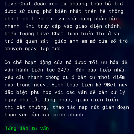
Live Chat được xem là phương thức hỗ trợ
được sử dụng phổ biến nhất trên hệ thống
nhờ tính tiện lợi và khả năng phản hồi
nhanh. Khi truy cập vào giao diện chính,
biểu tượng Live Chat luôn hiển thị ở vị
trí dễ quan sát, giúp anh em mở cửa sổ trò
chuyện ngay lập tức.
Cơ chế hoạt động của nó được tối ưu hóa để
vận hành liên tục 24/7, đảm bảo tiếp nhận
yêu cầu nhanh chóng dù ở bất cứ thời điểm
nào trong ngày. Hình thức
liên hệ 9Bet
này
đặc biệt phù hợp với các vấn đề cần xử lý
ngay như lỗi đăng nhập, giao diện hiển
thị bất thường, thao tác nạp rút gián đoạn
hoặc yêu cầu xác minh nhanh.
Tổng đài tư vấn