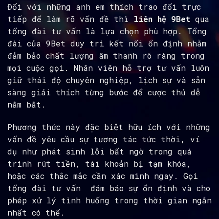
Đối với những anh em thích trao đổi trực
tiếp để làm rõ vấn đề thì
liên hệ 9Bet
qua
tổng đài tư vấn là lựa chọn phù hợp. Tổng
đài của 9Bet duy trì kết nối ổn định nhằm
đảm bảo chất lượng âm thanh rõ ràng trong
mọi cuộc gọi. Nhân viên hỗ trợ tư vấn luôn
giữ thái độ chuyên nghiệp, lịch sự và sẵn
sàng giải thích từng bước để cược thủ dễ
nắm bắt.
Phương thức này đặc biệt hữu ích với những
vấn đề yêu cầu sự tương tác tức thời, ví
dụ như phát sinh lỗi bất ngờ trong quá
trình rút tiền, tài khoản bị tạm khóa,
hoặc các thắc mắc cần xác minh ngay. Gọi
tổng đài tư vấn đảm bảo sự ổn định và cho
phép xử lý tình huống trong thời gian ngắn
nhất có thể.