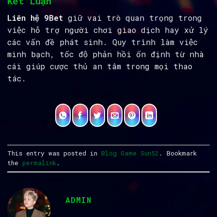
Kết Luận
Liên hệ 9Bet
giữ vai trò quan trọng trong
việc hỗ trợ người chơi giao dịch hay xử lý
các vấn đề phát sinh. Quy trình làm việc
minh bạch, tốc độ phản hồi ổn định từ nhà
cái giúp cược thủ an tâm trong mọi thao
tác.
This entry was posted in
Blog Game Sun52
. Bookmark
the
permalink
.
ADMIN