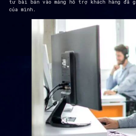
tư bài bản vào mảng hỗ trợ khách hàng đã g
của mình.