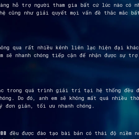
sàng hỗ trợ người tham gia bất cứ lúc nào có n
hệ cũng như giải quyết mọi vấn đề thắc mắc bấ
hông qua rất nhiều kênh liên lạc hiện đại khác
m sẽ nhanh chóng tiếp cận để nhận được sự trợ
ặc trong quá trình giải trí tại hệ thống đều 
hóng. Do đó, anh em sẽ không mất quá nhiều th
ý đơn giản, tối ưu nhanh chóng.
 J88
đều được đào tạo bài bản có thái độ niềm n