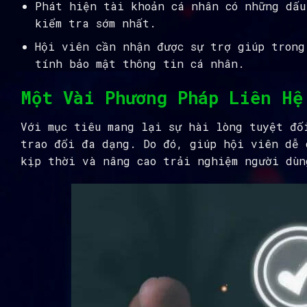
Phát hiện tài khoản cá nhân có những dấu
kiểm tra sớm nhất.
Hội viên cần nhận được sự trợ giúp trong
tính bảo mật thông tin cá nhân.
Một Vài Phương Pháp Liên Hệ
Với mục tiêu mang lại sự hài lòng tuyệt đố
trao đổi đa dạng. Do đó, giúp hội viên dễ 
kịp thời và nâng cao trải nghiệm người dùn