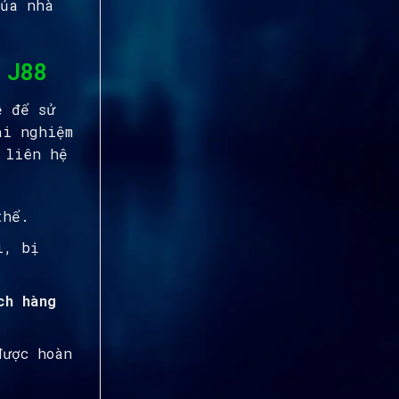
của nhà
 J88
ễ để sử
ải nghiệm
 liên hệ
thể.
i, bị
ch hàng
được hoàn