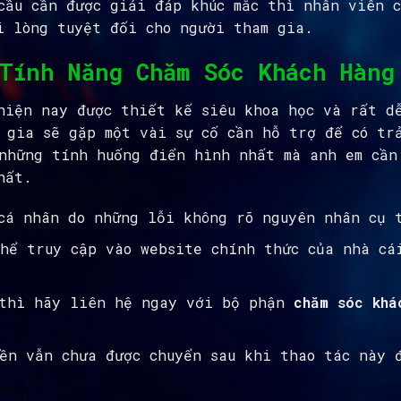
cầu cần được giải đáp khúc mắc thì nhân viên 
i lòng tuyệt đối cho người tham gia.
Tính Năng Chăm Sóc Khách Hàng
iện nay được thiết kế siêu khoa học và rất d
 gia sẽ gặp một vài sự cố cần hỗ trợ để có tr
những tính huống điển hình nhất mà anh em cần
hất.
cá nhân do những lỗi không rõ nguyên nhân cụ 
hể truy cập vào website chính thức của nhà cá
 thì hãy liên hệ ngay với bộ phận
chăm sóc khá
ền vẫn chưa được chuyển sau khi thao tác này 