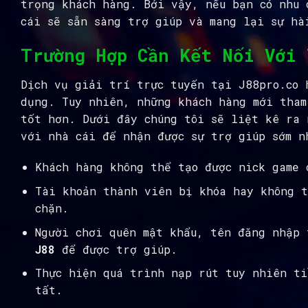
trọng khách hàng. Bởi vậy, nếu bạn có nhu 
cái sẽ sẵn sàng trợ giúp và mang lại sự hà
Trường Hợp Cần Kết Nối Với 
Dịch vụ giải trí trực tuyến tại
J88pro.co
h
dụng. Tuy nhiên, những khách hàng mới tham
tốt hơn. Dưới đây chúng tôi sẽ liệt kê ra 
với nhà cái để nhận được sự trợ giúp sớm n
Khách hàng không thể tạo được nick game 
Tài khoản thành viên bị khóa hay không t
chặn.
Người chơi quên mật khẩu, tên đăng nhập
J88
để được trợ giúp.
Thực hiện quá trình nạp rút tuy nhiên ti
tất.