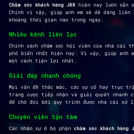
Chăm sóc khách hàng J88
hiện nay luôn sẵn 
Chính vì vậy, giúp anh em sẽ dễ dàng liên 
khoảng thời gian nào trong ngày.
Nhiều kênh liên lạc
Chính sách chăm sóc hội viên của nhà cái t
phổ biến nhất hiện nay. Vì vậy, giúp anh e
một cách tiện lợi nhất.
Giải đáp nhanh chóng
Mọi vấn đề thắc mắc, các sự cố hay trục tr
trang cược tiếp nhận và giải quyết nhanh c
để chờ đợi bởi quy trình được nhà cái xử l
Chuyên viên tận tâm
Các nhân sự ở bộ phận
chăm sóc khách hàng