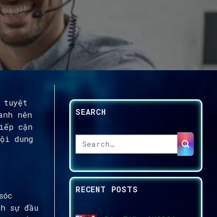
 tuyệt
SEARCH
anh nên
iếp cận
ội dung
RECENT POSTS
sóc
nh sự đầu