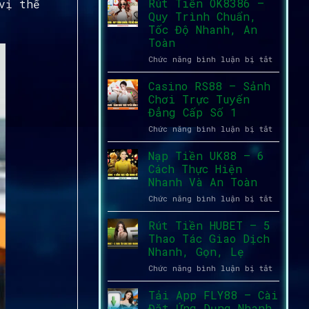
Rút Tiền OK8386 –
vị thế
Quy Trình Chuẩn,
Tốc Độ Nhanh, An
Toàn
ở
Chức năng bình luận bị tắt
Rút
Tiền
Casino RS88 – Sảnh
OK8386
Chơi Trực Tuyến
–
Đẳng Cấp Số 1
Quy
ở
Chức năng bình luận bị tắt
Trình
Casino
Chuẩn,
RS88
Tốc
Nạp Tiền UK88 – 6
–
Độ
Cách Thực Hiện
Sảnh
Nhanh,
Nhanh Và An Toàn
Chơi
An
ở
Chức năng bình luận bị tắt
Trực
Toàn
Nạp
Tuyến
Tiền
Đẳng
Rút Tiền HUBET – 5
UK88
Cấp
Thao Tác Giao Dịch
–
Số
Nhanh, Gọn, Lẹ
6
1
ở
Chức năng bình luận bị tắt
Cách
Rút
Thực
Tiền
Hiện
Tải App FLY88 – Cài
HUBET
Nhanh
Đặt Ứng Dụng Nhanh